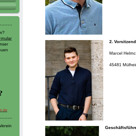
en?
rmular
2. Vorsitzend
unser
euen
Marcel Helm
45481 Mülhei
?
n.de
Verein
Geschäftsführ