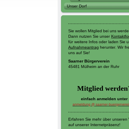
Unser Dorf
Sie wollen Mitglied bei uns werd
Dann nutzen Sie unser
Kontaktfo
für weitere Infos oder laden Sie 
Aufnahmeantrag
herunter. Wir fr
uns auf Sie!
Saarner Bürgerverein
45481 Mülheim an der Ruhr
Mitglied werden
einfach anmelden unter
anmeldung @ saarner-buergerverei
Erfahren Sie mehr über unseren 
auf unserer Internetpräsenz!