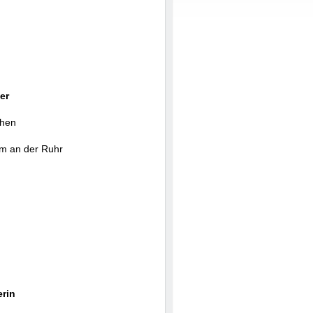
er
chen
m an der Ruhr
erin