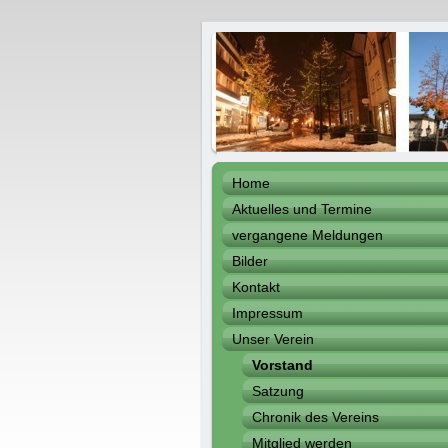
Home
Aktuelles und Termine
vergangene Meldungen
Bilder
Kontakt
Impressum
Unser Verein
Vorstand
Satzung
Chronik des Vereins
Mitglied werden