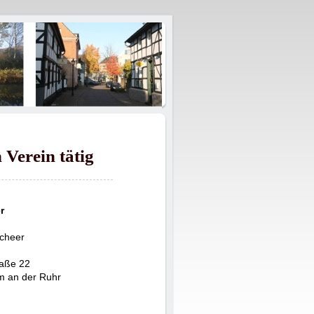
 Verein tätig
r
cheer
raße 22
m an der Ruhr